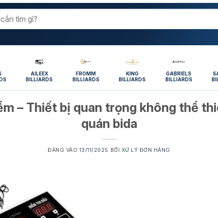
S
AILEEX
FROMM
KING
GABRIELS
S
RDS
BILLIARDS
BILLIARDS
BILLIARDS
BILLIARDS
BI
ểm – Thiết bị quan trọng không thể th
quán bida
ĐĂNG VÀO
13/11/2025
BỞI
XỬ LÝ ĐƠN HÀNG