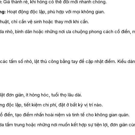
:
Giá thành rẻ, khi hỏng có thể đổi mới nhanh chóng.
ng:
Hoạt động độc lập, phù hợp với mọi không gian.
huật, chỉ cần vệ sinh hoặc thay mới khi cần.
da nhỏ, bình dân hoặc những nơi ưa chuộng phong cách cổ điển, 
i các tấm số nhỏ, lật thủ công bằng tay để cập nhật điểm. Kiểu dá
ật đơn giản, ít hỏng hóc, tuổi thọ lâu dài.
g độc lập, tiết kiệm chi phí, đặt ở bất kỳ vị trí nào.
ổ điển, tạo điểm nhấn hoài niệm và tinh tế cho không gian quán.
a tầm trung hoặc những nơi muốn kết hợp sự tiện lợi, đơn giản cù