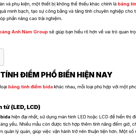
n và phụ kiện, một thiết bị không thể thiếu khác chính là
bảng tí
quả minh bạch, tạo sự công bằng và tăng tính chuyên nghiệp cho trậ
góp phần nâng cao trải nghiệm.
oàng Anh Nam Group
sẽ giúp bạn hiểu rõ hơn về vai trò quan tr
TÍNH ĐIỂM PHỔ BIẾN HIỆN NAY
 loại
bảng tính điểm bida
khác nhau, mỗi loại phù hợp với một ph
n tử (LED, LCD)
 bida
hiện đại nhất, sử dụng màn hình LED hoặc LCD để hiển thị đ
 sáng yếu. Nhiều mẫu còn được tích hợp thêm tính năng đếm giờ, c
m quản lý quán, giúp việc vận hành trở nên thuận tiện hơn. Một số 