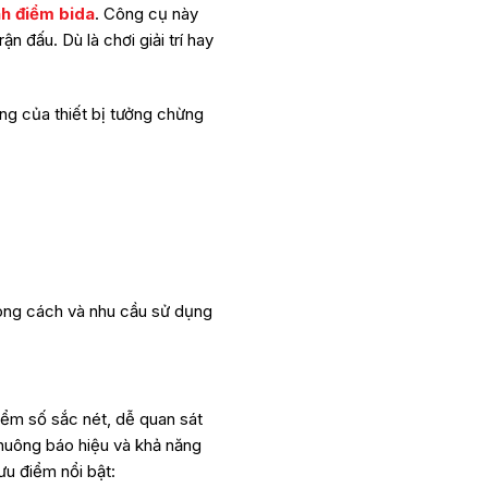
nh điểm bida
. Công cụ này
n đấu. Dù là chơi giải trí hay
ọng của thiết bị tưởng chừng
ong cách và nhu cầu sử dụng
iểm số sắc nét, dễ quan sát
huông báo hiệu và khả năng
ưu điểm nổi bật: