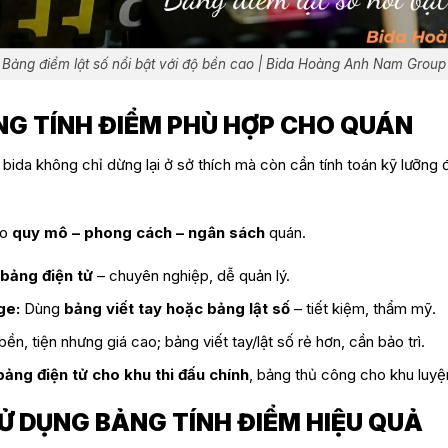
Bảng điểm lật số nổi bật với độ bền cao | Bida Hoàng Anh Nam Group
G TÍNH ĐIỂM PHÙ HỢP CHO QUÁN
bida không chỉ dừng lại ở sở thích mà còn cần tính toán kỹ lưỡng đ
eo
quy mô – phong cách – ngân sách
quán.
bảng điện tử
– chuyên nghiệp, dễ quản lý.
ge:
Dùng
bảng viết tay hoặc bảng lật số
– tiết kiệm, thẩm mỹ.
ền, tiện nhưng giá cao; bảng viết tay/lật số rẻ hơn, cần bảo trì.
bảng điện tử cho khu thi đấu chính
, bảng thủ công cho khu luy
Ử DỤNG BẢNG TÍNH ĐIỂM HIỆU QUẢ