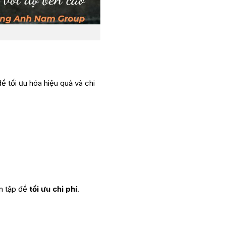
ể tối ưu hóa hiệu quả và chi
ện tập để
tối ưu chi phí
.