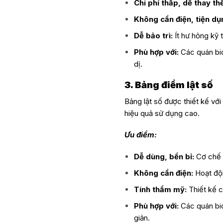
Chi phí thấp, dễ thay thế
Không cần điện, tiện dụ
Dễ bảo trì:
Ít hư hỏng kỹ t
Phù hợp với:
Các quán bi
dị.
3. Bảng điểm lật số
Bảng lật số được thiết kế vớ
hiệu quả sử dụng cao.
Ưu điểm:
Dễ dùng, bền bỉ:
Cơ chế l
Không cần điện:
Hoạt độn
Tính thẩm mỹ:
Thiết kế c
Phù hợp với:
Các quán bid
giản.