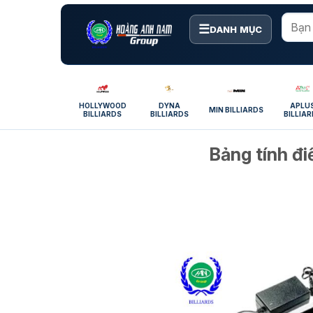
Bỏ
qua
☰
DANH MỤC
nội
dung
HOLLYWOOD
DYNA
APLU
MIN BILLIARDS
BILLIARDS
BILLIARDS
BILLIA
Bảng tính đi