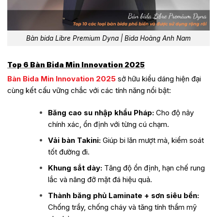
Bàn bida Libre Premium Dyna | Bida Hoàng Anh Nam
Top 6 Bàn Bida Min Innovation 2025
Bàn Bida Min Innovation 2025
sở hữu kiểu dáng hiện đại
cùng kết cấu vững chắc với các tính năng nổi bật:
Băng cao su nhập khẩu Pháp:
Cho độ nảy
chính xác, ổn định với từng cú chạm.
Vải bàn Takini:
Giúp bi lăn mượt mà, kiểm soát
tốt đường đi.
Khung sắt dày:
Tăng độ ổn định, hạn chế rung
lắc và nâng đỡ mặt đá hiệu quả.
Thành băng phủ Laminate + sơn siêu bền:
Chống trầy, chống cháy và tăng tính thẩm mỹ