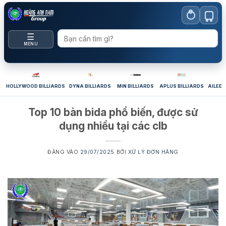
Bỏ
qua
nội
☰
dung
MENU
HOLLYWOOD BILLIARDS
DYNA BILLIARDS
MIN BILLIARDS
APLUS BILLIARDS
AILEEX
Top 10 bàn bida phổ biến, được sử
dụng nhiều tại các clb
ĐĂNG VÀO
29/07/2025
BỞI
XỬ LÝ ĐƠN HÀNG