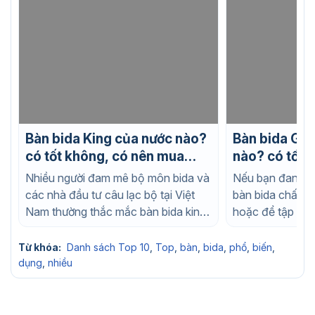
Bàn bida King của nước nào?
Bàn bida Gab
có tốt không, có nên mua
nào? có tốt 
không?
mua không?
Nhiều người đam mê bộ môn bida và
Nếu bạn đang t
các nhà đầu tư câu lạc bộ tại Việt
bàn bida chất l
Nam thường thắc mắc bàn bida king
hoặc để tập luy
của...
nhà, chắc chắn..
Từ khóa:
Danh sách Top 10
,
Top
,
bàn
,
bida
,
phổ
,
biến
,
dụng
,
nhiều