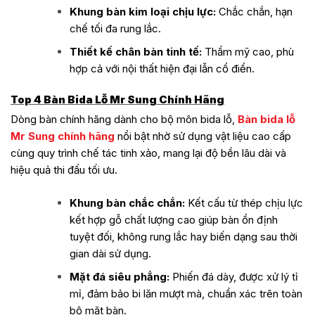
Khung bàn kim loại chịu lực:
Chắc chắn, hạn
chế tối đa rung lắc.
Thiết kế chân bàn tinh tế:
Thẩm mỹ cao, phù
hợp cả với nội thất hiện đại lẫn cổ điển.
Top 4 Bàn Bida Lỗ Mr Sung Chính Hãng
Dòng bàn chính hãng dành cho bộ môn bida lỗ,
Bàn bida lỗ
Mr Sung chính hãng
nổi bật nhờ sử dụng vật liệu cao cấp
cùng quy trình chế tác tinh xảo, mang lại độ bền lâu dài và
hiệu quả thi đấu tối ưu.
Khung bàn chắc chắn:
Kết cấu từ thép chịu lực
kết hợp gỗ chất lượng cao giúp bàn ổn định
tuyệt đối, không rung lắc hay biến dạng sau thời
gian dài sử dụng.
Mặt đá siêu phẳng:
Phiến đá dày, được xử lý tỉ
mỉ, đảm bảo bi lăn mượt mà, chuẩn xác trên toàn
bộ mặt bàn.