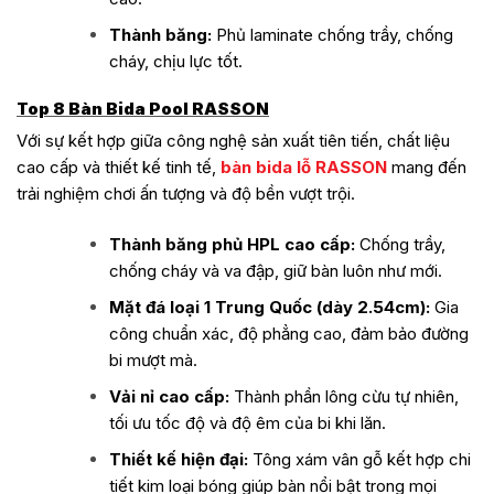
Thành băng:
Phủ laminate chống trầy, chống
cháy, chịu lực tốt.
Top 8 Bàn Bida Pool RASSON
Với sự kết hợp giữa công nghệ sản xuất tiên tiến, chất liệu
cao cấp và thiết kế tinh tế,
bàn bida lỗ RASSON
mang đến
trải nghiệm chơi ấn tượng và độ bền vượt trội.
Thành băng phủ HPL cao cấp:
Chống trầy,
chống cháy và va đập, giữ bàn luôn như mới.
Mặt đá loại 1 Trung Quốc (dày 2.54cm):
Gia
công chuẩn xác, độ phẳng cao, đảm bảo đường
bi mượt mà.
Vải nỉ cao cấp:
Thành phần lông cừu tự nhiên,
tối ưu tốc độ và độ êm của bi khi lăn.
Thiết kế hiện đại:
Tông xám vân gỗ kết hợp chi
tiết kim loại bóng giúp bàn nổi bật trong mọi