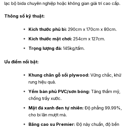
lạc bộ bida chuyên nghiệp hoặc không gian giải trí cao cấp.
Thông số kỹ thuật:
Kích thước phủ bì:
290cm x 170cm x 80cm.
Kích thước mặt chơi:
254cm x 127cm.
Trọng lượng đá:
145kg/tấm.
Ưu điểm nổi bật:
Khung chân gỗ sồi plywood:
Vững chắc, khử
rung hiệu quả.
Yếm bàn phủ PVC/sơn bóng:
Tăng thẩm mỹ,
chống trầy xước.
Mặt đá xanh đen tự nhiên:
Độ phẳng 99.99%,
cho bi lăn mượt mà.
Băng cao su Premier:
Độ nảy chuẩn, độ bền