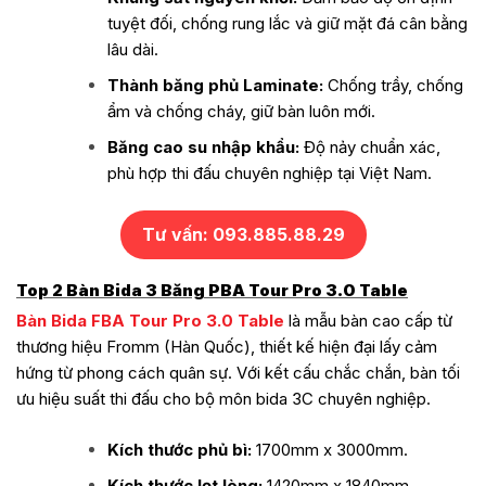
tuyệt đối, chống rung lắc và giữ mặt đá cân bằng
lâu dài.
Thành băng phủ Laminate:
Chống trầy, chống
ẩm và chống cháy, giữ bàn luôn mới.
Băng cao su nhập khẩu:
Độ nảy chuẩn xác,
phù hợp thi đấu chuyên nghiệp tại Việt Nam.
Tư vấn: 093.885.88.29
Top 2 Bàn Bida 3 Băng PBA Tour Pro 3.0 Table
Bàn Bida FBA Tour Pro 3.0 Table
là mẫu bàn cao cấp từ
thương hiệu Fromm (Hàn Quốc), thiết kế hiện đại lấy cảm
hứng từ phong cách quân sự. Với kết cấu chắc chắn, bàn tối
ưu hiệu suất thi đấu cho bộ môn bida 3C chuyên nghiệp.
Kích thước phủ bì:
1700mm x 3000mm.
Kích thước lọt lòng:
1420mm x 1840mm.