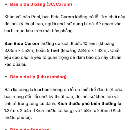
Bàn bida 3 băng (3C/Carom)
Khác với bàn Pool, bàn Bida Carom không có lỗ. Trò chơi này
đòi hỏi kỹ thuật cao, người chơi sử dụng bi cái để chạm vào
hai bi mục tiêu trên mặt bàn phẳng.
Bàn Bida Carom
thường có kích thước 10 feet (khoảng
3.05m x 1.52m) hoặc 9 feet (khoảng 2.84m x 1.42m). Chất
liệu cao cấp là yếu tố quan trọng để đảm bảo độ nảy chuẩn
xác của bi.
Bàn bida líp (Libre/phăng)
Bàn líp cũng là loại bàn không có lỗ có thiết kế đặc biệt của
bàn mang đến lối chơi kỹ thuật cao, đòi hỏi sự khéo léo và
tinh tế trong từng cú đánh.
Kích thước phổ biến thường là
1.27m x 2.54m (Kích thước lọt lòng) và 1.58m x 2.85m (Kích
thước phủ bì).
Bàn bida Snooker.