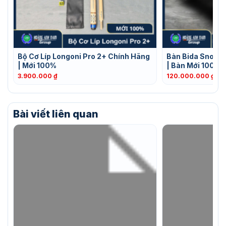
Bộ Cơ Líp Longoni Pro 2+ Chính Hãng
Bàn Bida Snooke
| Mới 100%
| Bàn Mới 100% 
3.900.000
₫
120.000.000
₫
–
2
Bài viết liên quan