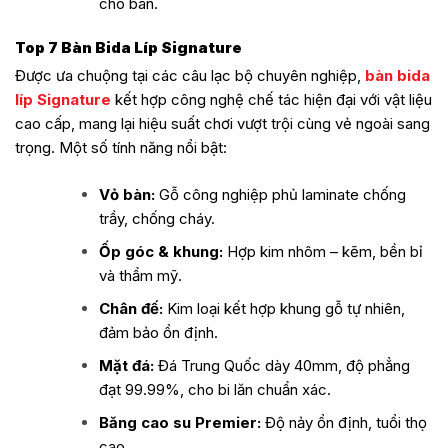
cho bàn.
Top 7 Bàn Bida Líp Signature
Được ưa chuộng tại các câu lạc bộ chuyên nghiệp,
bàn bida
líp Signature
kết hợp công nghệ chế tác hiện đại với vật liệu
cao cấp, mang lại hiệu suất chơi vượt trội cùng vẻ ngoài sang
trọng. Một số tính năng nổi bật:
Vỏ bàn:
Gỗ công nghiệp phủ laminate chống
trầy, chống cháy.
Ốp góc & khung:
Hợp kim nhôm – kẽm, bền bỉ
và thẩm mỹ.
Chân đế:
Kim loại kết hợp khung gỗ tự nhiên,
đảm bảo ổn định.
Mặt đá:
Đá Trung Quốc dày 40mm, độ phẳng
đạt 99.99%, cho bi lăn chuẩn xác.
Băng cao su Premier:
Độ nảy ổn định, tuổi thọ
cao.