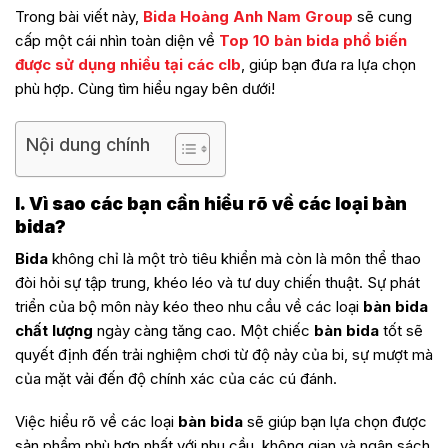
Trong bài viết này,
Bida Hoàng Anh Nam Group
sẽ cung
cấp một cái nhìn toàn diện về
Top 10 bàn bida phổ biến
được sử dụng nhiều tại các clb
, giúp bạn đưa ra lựa chọn
phù hợp. Cùng tìm hiểu ngay bên dưới!
Nội dung chính
I. Vì sao các bạn cần hiểu rõ về các loại bàn
bida?
Bida
không chỉ là một trò tiêu khiển mà còn là môn thể thao
đòi hỏi sự tập trung, khéo léo và tư duy chiến thuật. Sự phát
triển của bộ môn này kéo theo nhu cầu về các loại
bàn bida
chất lượng
ngày càng tăng cao. Một chiếc
bàn bida
tốt sẽ
quyết định đến trải nghiệm chơi từ độ nảy của bi, sự mượt mà
của mặt vải đến độ chính xác của các cú đánh.
Việc hiểu rõ về các loại
bàn bida
sẽ giúp bạn lựa chọn được
sản phẩm phù hợp nhất với nhu cầu, không gian và ngân sách