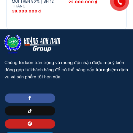
MỚI TRÊN 90% | BH 12
CŨ
22.000.000
₫
THÁNG
28.
39.000.000
₫
Chúng tôi luôn trân trọng và mong đợi nhận được mọi ý kiến
đóng góp từ khách hàng để có thể nâng cấp trải nghiệm dịch
vụ và sản phẩm tốt hơn nữa.