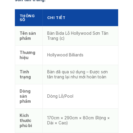
THÔNG
CHI TIẾT
SỐ
Tên sản
Bàn Bida Lỗ Hollywood Sơn Tân
phẩm
Trang (c)
Thương
Hollywood Billiards
hiệu
Tình
Bàn đã qua sử dụng – Được sơn
trạng
tân trang lại như mới hoàn toàn
Dòng
sản
Dòng Lỗ/Pool
phẩm
Kích
170cm × 290cm × 80cm (Rộng ×
thước
Dài × Cao)
phủ bì