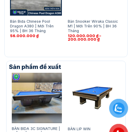
Bàn Bida Chinese Pool
Bàn Snooker Wiraka Classic
Bàn
Dragon A380 | Mới Trên
M1 | Mới Trên 90% | BH 36
Tri
95% | BH 36 Tháng
Tháng
36 
56.000.000
₫
120.000.000
₫
–
7.
Khoảng
200.000.000
₫
20
giá:
từ
120.000.000 ₫
đến
200.000.000 ₫
Sản phẩm đề xuất
BÀN BIDA 3C SIGNATURE |
BÀN
BÀN LIP WIN