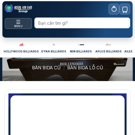
Bỏ
qua
nội
☰
dung
MENU
HOLLYWOOD BILLIARDS
DYNA BILLIARDS
MIN BILLIARDS
APLUS BILLIARDS
AILEEX
BÀN BIDA CŨ
/
BÀN BIDA LỖ CŨ