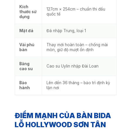
Kích
127cm × 254cm – chuẩn thi đấu
thước sử
quốc tế
dụng
Mặt đá
Đá nhập Trung, loại 1
Vải phủ
Thay mới hoàn toàn – chống mài
bàn
mòn, giữ độ mượt ổn định
Băng
Cao su Uylin nhập Đài Loan
cao su
Bảo
Lên đến 36 tháng – bảo trì định kỳ
hành
tận nơi
ĐIỂM MẠNH CỦA BÀN BIDA
LỖ HOLLYWOOD SƠN TÂN