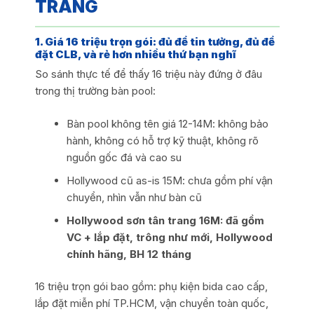
TRANG
1. Giá 16 triệu trọn gói: đủ để tin tưởng, đủ để
đặt CLB, và rẻ hơn nhiều thứ bạn nghĩ
So sánh thực tế để thấy 16 triệu này đứng ở đâu
trong thị trường bàn pool:
Bàn pool không tên giá 12-14M: không bảo
hành, không có hỗ trợ kỹ thuật, không rõ
nguồn gốc đá và cao su
Hollywood cũ as-is 15M: chưa gồm phí vận
chuyển, nhìn vẫn như bàn cũ
Hollywood sơn tân trang 16M: đã gồm
VC + lắp đặt, trông như mới, Hollywood
chính hãng, BH 12 tháng
16 triệu trọn gói bao gồm: phụ kiện bida cao cấp,
lắp đặt miễn phí TP.HCM, vận chuyển toàn quốc,