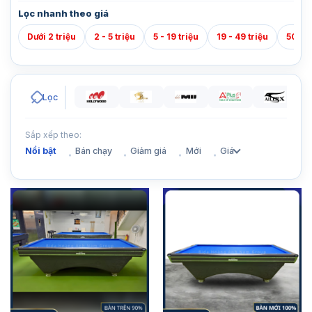
Lọc nhanh theo giá
Dưới 2 triệu
2 - 5 triệu
5 - 19 triệu
19 - 49 triệu
50 - 7
Lọc
Sắp xếp theo:
Nổi bật
Bán chạy
Giảm giá
Mới
Giá