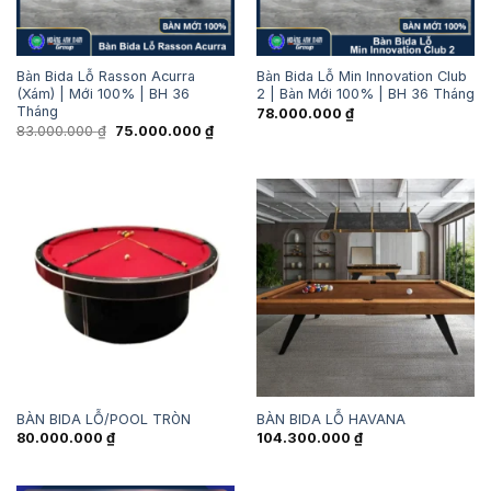
Bàn Bida Lỗ Rasson Acurra
Bàn Bida Lỗ Min Innovation Club
(Xám) | Mới 100% | BH 36
2 | Bàn Mới 100% | BH 36 Tháng
Tháng
78.000.000
₫
Giá
Giá
83.000.000
₫
75.000.000
₫
gốc
hiện
là:
tại
83.000.000 ₫.
là:
75.000.000 ₫.
BÀN BIDA LỖ/POOL TRÒN
BÀN BIDA LỖ HAVANA
80.000.000
₫
104.300.000
₫