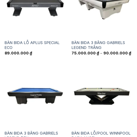
BÀN BIDA LỖ APLUS SPECIAL
BÀN BIDA 3 BĂNG GABRIELS
ECO
LEGEND TRẮNG
Kh
89.000.000
₫
75.000.000
₫
–
90.000.000
₫
giá
từ
75
đế
90
BÀN BIDA 3 BĂNG GABRIELS
BÀN BIDA LỖ/POOL WINNPOOL