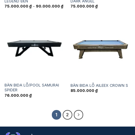
LEGEND ĐEN
DARK ANGEL
Khoảng
75.000.000
₫
–
90.000.000
₫
75.000.000
₫
giá:
từ
75.000.000 ₫
đến
90.000.000 ₫
BÀN BIDA LỖ/POOL SAMURAI
BÀN BIDA LỖ AILEEX CROWN S
SPIDER
85.000.000
₫
76.000.000
₫
1
2