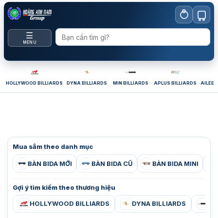
Bỏ
qua
nội
☰
dung
MENU
HOLLYWOOD BILLIARDS
DYNA BILLIARDS
MIN BILLIARDS
APLUS BILLIARDS
AILEEX
Mua sắm theo danh mục
BÀN BIDA MỚI
BÀN BIDA CŨ
BÀN BIDA MINI
Gợi ý tìm kiếm theo thương hiệu
HOLLYWOOD BILLIARDS
DYNA BILLIARDS
MI