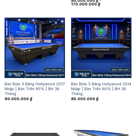
85.000.000
₫
–
là:
tại
Khoảng
170.000.000
₫
89.000.000 ₫.
là:
giá:
85.000.000 ₫.
từ
85.000.000 ₫
đến
170.000.000 ₫
Bàn Bida 3 Băng Hollywood 2017
Bàn Bida 3 Băng Hollywood 2014
Nhập | Bàn Trên 90% | BH 36
Nhập | Bàn Trên 90% | BH 36
Tháng
Tháng
90.000.000
₫
85.000.000
₫