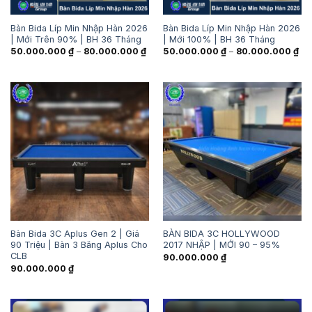
Bàn Bida Líp Min Nhập Hàn 2026
Bàn Bida Líp Min Nhập Hàn 2026
| Mới Trên 90% | BH 36 Tháng
| Mới 100% | BH 36 Tháng
Khoảng
Kh
50.000.000
₫
–
80.000.000
₫
50.000.000
₫
–
80.000.000
₫
giá:
giá
từ
từ
50.000.000 ₫
50
đến
đế
80.000.000 ₫
80
Bàn Bida 3C Aplus Gen 2 | Giá
BÀN BIDA 3C HOLLYWOOD
90 Triệu | Bàn 3 Băng Aplus Cho
2017 NHẬP | MỚI 90 – 95%
CLB
90.000.000
₫
90.000.000
₫