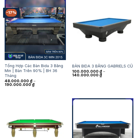
-17%
Tổng Hợp Các Bàn Bida 3 Băng
BÀN BIDA 3 BĂNG GABRIELS CŨ
Min | Bàn Trên 90% | BH 36
100.000.000
₫
–
Khoảng
140.000.000
₫
Tháng
giá:
48.000.000
₫
–
từ
Khoảng
190.000.000
₫
100.000.000 ₫
giá:
đến
từ
140.000.000 ₫
48.000.000 ₫
đến
190.000.000 ₫