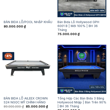
Bàn Bida Lỗ Hollywood GPH
BÀN BIDA LỖ/POOL NHẬP KHẨU
6001 B | Mới 100% | BH 36
80.000.000
₫
Tháng
75.000.000
₫
-4%
BÀN BIDA LỖ AILEEX CROWN
Tổng Hợp Các Bàn Bida 3 Băng
S24 NGỌC MỸ CHÍNH HÃNG
Hollywood Nhập | Bàn Trên 90%
| BH 36 Tháng
Giá
Giá
89.000.000
₫
85.000.000
₫
gốc
hiện