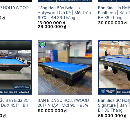
LÍP HOLLYWOOD
Tổng Hợp Bàn Bida Líp
Bàn Bida Líp Ho
Hollywood Giá Rẻ | Mới Trên
Pantheon | Bàn 
90% | BH 36 Tháng
BH 36 Tháng
0
₫
15.000.000
₫
–
30.000.000
₫
Khoảng
29.000.000
₫
giá:
từ
15.000.000 ₫
đến
29.000.000 ₫
ẫu Bàn Bida 3C
BÀN BIDA 3C HOLLYWOOD
Bàn Bida 3C Hol
 Dưới 45Tr | BH
2017 NHẬP | MỚI 90 – 95%
Signature | Bàn 
BH 36 Tháng
90.000.000
₫
00
₫
55.000.000
₫