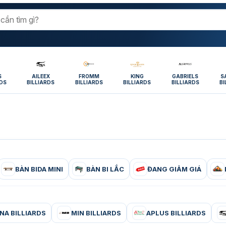
S
AILEEX
FROMM
KING
GABRIELS
S
RDS
BILLIARDS
BILLIARDS
BILLIARDS
BILLIARDS
BI
BÀN BIDA MINI
BÀN BI LẮC
ĐANG GIẢM GIÁ
NA BILLIARDS
MIN BILLIARDS
APLUS BILLIARDS