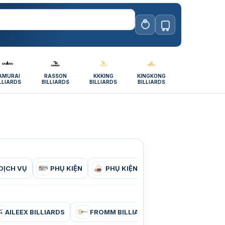
AMURAI
RASSON
KKKING
KINGKONG
LLIARDS
BILLIARDS
BILLIARDS
BILLIARDS
DỊCH VỤ
PHỤ KIỆN
PHỤ KIỆN CÂU LẠC BỘ BIDA
AILEEX BILLIARDS
FROMM BILLIARDS
KING BILLIAR