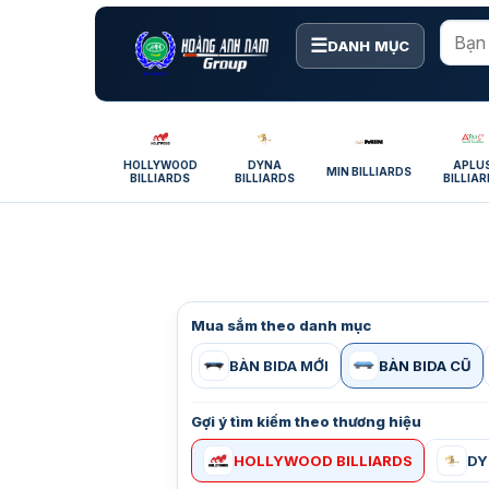
Bỏ
qua
☰
DANH MỤC
nội
dung
HOLLYWOOD
DYNA
APLU
MIN BILLIARDS
BILLIARDS
BILLIARDS
BILLIA
Mua sắm theo danh mục
BÀN BIDA MỚI
BÀN BIDA CŨ
Gợi ý tìm kiếm theo thương hiệu
HOLLYWOOD BILLIARDS
DY