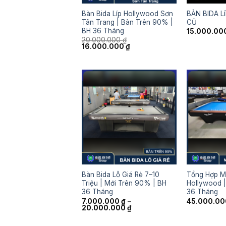
Bàn Bida Líp Hollywood Sơn
BÀN BIDA 
Tân Trang | Bàn Trên 90% |
CŨ
BH 36 Tháng
15.000.00
20.000.000
₫
Giá
Giá
16.000.000
₫
gốc
hiện
là:
tại
20.000.000 ₫.
là:
16.000.000 ₫.
Bàn Bida Lỗ Giá Rẻ 7–10
Tổng Hợp M
Triệu | Mới Trên 90% | BH
Hollywood |
36 Tháng
36 Tháng
7.000.000
₫
–
45.000.0
Khoảng
20.000.000
₫
giá:
từ