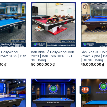
C Hollywood
Bàn Bida Lỗ Hollywood Ikon
Bàn Bida 3C Hol
Proam 2025 | Bàn
2023 | Bàn Trên 90% | BH
Proam Alpha | B
36 Tháng
| BH 36 Tháng
000
₫
50.000.000
₫
45.000.000
₫
-5%