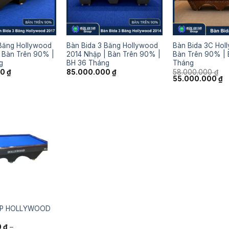
 Băng Hollywood
Bàn Bida 3 Băng Hollywood
Bàn Bida 3C Hol
 Bàn Trên 90% |
2014 Nhập | Bàn Trên 90% |
Bàn Trên 90% | 
g
BH 36 Tháng
Tháng
00
₫
85.000.000
₫
58.000.000
₫
Giá
G
55.000.000
₫
gốc
h
là:
tạ
58.000.000 ₫.
là
5
LÍP HOLLYWOOD
0
₫
–