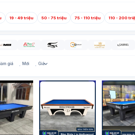
u
19 - 49 triệu
50 - 75 triệu
75 - 110 triệu
110 - 200 tri
iảm giá
Mới
Giá