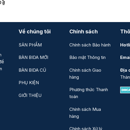
Khoảng
0
₫
giá:
từ
17.000.000 ₫
đến
21.000.000 ₫
Về chúng tôi
Chính sách
Thô
SẢN PHẨM
Chính sách Bảo hành
Hotl
n
BÀN BIDA MỚI
Bảo mật Thông tin
Emai
để
ản
BÀN BIDA CŨ
Chính sách Giao
Địa c
hàng
Thàn
PHỤ KIỆN
Phương thức Thanh
GIỚI THIỆU
toán
Chính sách Mua
hàng
Chính sách Xử lý