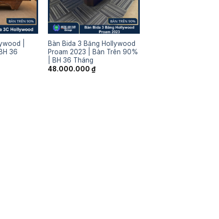
lywood |
Bàn Bida 3 Băng Hollywood
BH 36
Proam 2023 | Bàn Trên 90%
| BH 36 Tháng
48.000.000
₫
iá
iện
i
:
5.000.000 ₫.