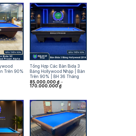
lywood
Tổng Hợp Các Bàn Bida 3
àn Trên 90%
Băng Hollywood Nhập | Bàn
Trên 90% | BH 36 Tháng
85.000.000
₫
–
Khoảng
170.000.000
₫
giá:
từ
85.000.000 ₫
đến
170.000.000 ₫