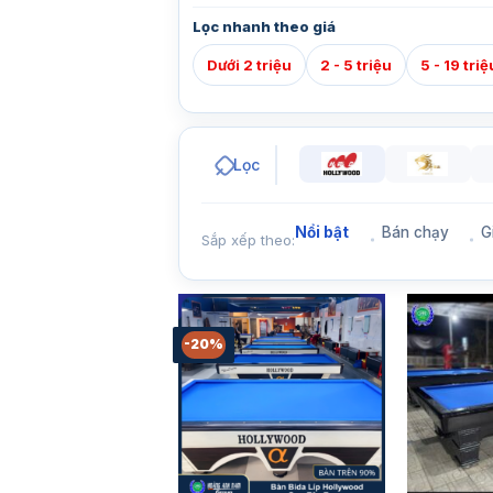
Lọc nhanh theo giá
Dưới 2 triệu
2 - 5 triệu
5 - 19 triệ
Lọc
Nổi bật
Bán chạy
G
Sắp xếp theo:
-20%